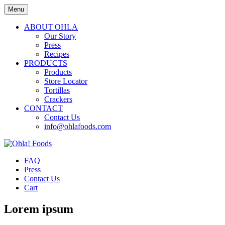
Menu
ABOUT OHLA
Our Story
Press
Recipes
PRODUCTS
Products
Store Locator
Tortillas
Crackers
CONTACT
Contact Us
info@ohlafoods.com
FAQ
Press
Contact Us
Cart
Lorem ipsum